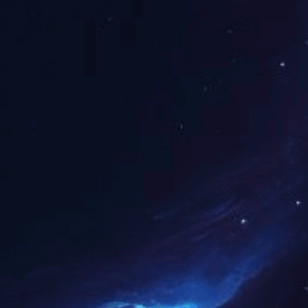
安全、低耗、环境友好、易操作维护；
分段强化冷却研磨系统；
适用于涂料、染料、油墨、感光材料、农药、磁记录
备有进口及国产泵供用户选择。
主要参数
外形尺寸（mm）
型号/参数
A
B
WM20A
1830
950
16
WM30A
1980
WM50A
2200
1200
17
WM90A
2350
1150
19