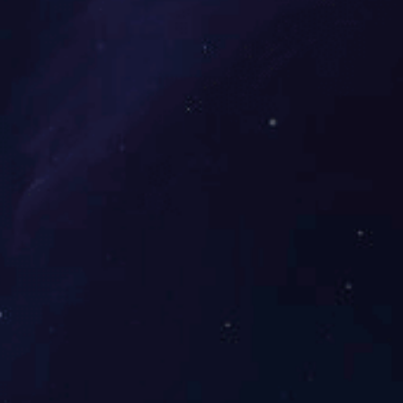
WM100AX(II)
WM50A(I)
跳转到
页
<
1
2
3
4
5
>