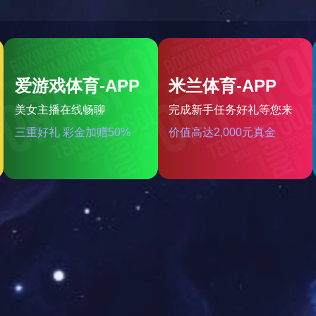
国）
工况条件下对分散转速的选择；