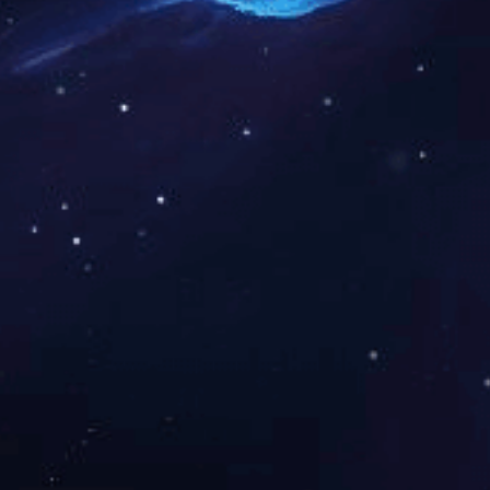
WM50A(II)