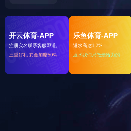
产品详情
主要特点介绍：
精细研磨之理想选择，颗粒分布窄；
主轴可根据用户要求实现变频无极调速，以满足不同
快速简便的换色清洗功能；
具有良好的多种耐磨性材料供选择；
带冷却系统的机械密封可靠耐用；
现代的整机造型设计，新颖的外观涂装；