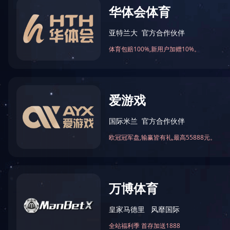
防腐蚀标准对系统工程的安全
2014-07-25
防腐蚀标准是系统工程中非常重要的一部分，它涉及
安全性。
在系统工程中，防腐蚀标准应包括以下内容：
1. 材料选择：选择具有良好耐腐蚀性能的材料，如
2. 表面处理：对于暴露在外部环境中的设备和构件
腐蚀能力。
3. 设备保护：对于系统中的各种设备和管道，应采
其使用寿命。
4. 检测监控：建立防腐蚀的检测监控体系，定期对