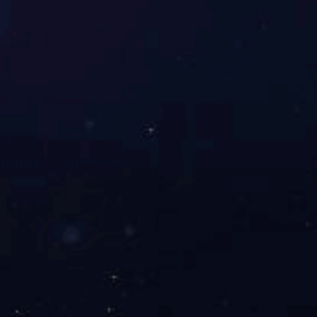
LQM500
<
1
2
3
4
5
>
乐鱼网站web版-乐鱼online（中国）
地址：重庆市北碚区蔡家镇凤栖路6号11-1（重庆市机电仪工业
园）
电话：
023-68277718
/
023-68277818
手机：
13608377231
传真：
023-68277818