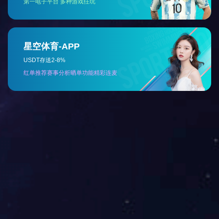
WM100AX(II)
WM50A(I)