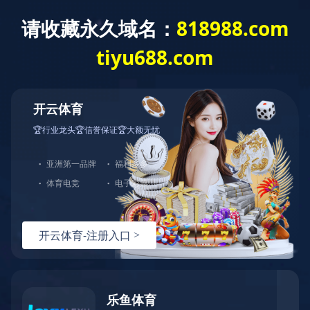
乐鱼网站web版
网站乐鱼网站w
eb版
关于红旗
乐鱼网站web版-乐鱼online
棒销式内冷型砂磨机
产品中心
（中国）
实验室湿法研磨分散机
立式砂磨机
乐鱼网站we
其它产品
b版
营销网络